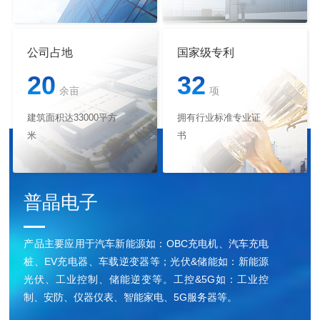
公司占地
国家级专利
20
32
余亩
项
建筑面积达33000平方
拥有行业标准专业证
米
书
普晶电子
产品主要应用于汽车新能源如：OBC充电机、汽车充电
桩、EV充电器、车载逆变器等；光伏&储能如：新能源
光伏、工业控制、储能逆变等。工控&5G如：工业控
制、安防、仪器仪表、智能家电、5G服务器等。